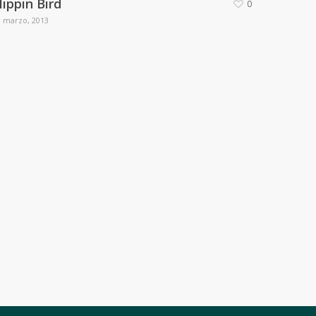
lippin Bird
0
3 marzo, 2013