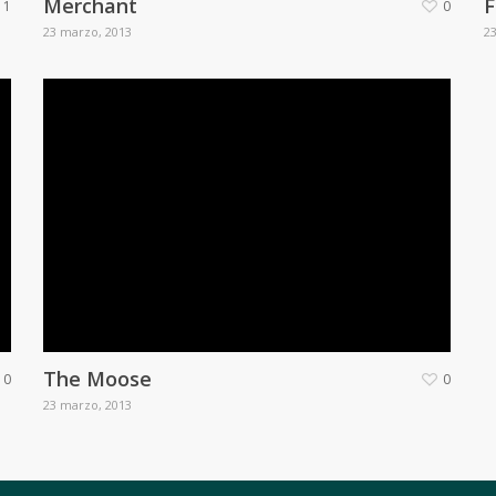
Merchant
F
1
0
23 marzo, 2013
2
The Moose
0
0
23 marzo, 2013