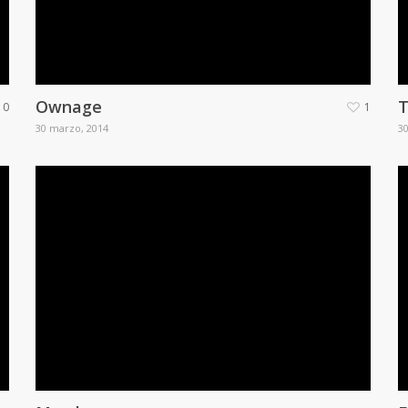
Ownage
T
0
1
30 marzo, 2014
3