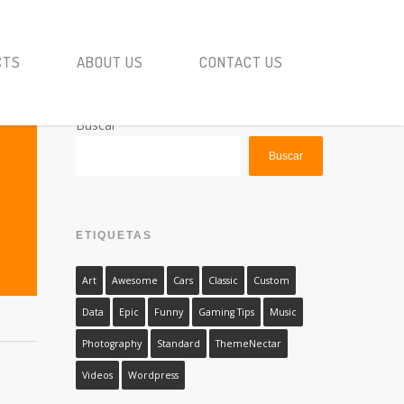
CTS
ABOUT US
CONTACT US
Buscar
Buscar
ETIQUETAS
Art
Awesome
Cars
Classic
Custom
Data
Epic
Funny
Gaming Tips
Music
Photography
Standard
ThemeNectar
Videos
Wordpress