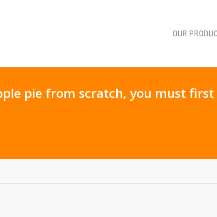
OUR PRODU
ple pie from scratch, you must first