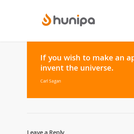
If you wish to make an ap
invent the universe.
Carl Sagan
Leave a Reply